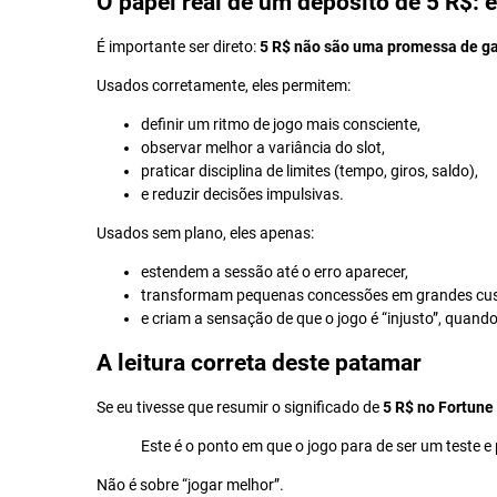
O papel real de um depósito de 5 R$: 
É importante ser direto:
5 R$ não são uma promessa de g
Usados corretamente, eles permitem:
definir um ritmo de jogo mais consciente,
observar melhor a variância do slot,
praticar disciplina de limites (tempo, giros, saldo),
e reduzir decisões impulsivas.
Usados sem plano, eles apenas:
estendem a sessão até o erro aparecer,
transformam pequenas concessões em grandes cus
e criam a sensação de que o jogo é “injusto”, quand
A leitura correta deste patamar
Se eu tivesse que resumir o significado de
5 R$ no Fortune
Este é o ponto em que o jogo para de ser um teste e 
Não é sobre “jogar melhor”.