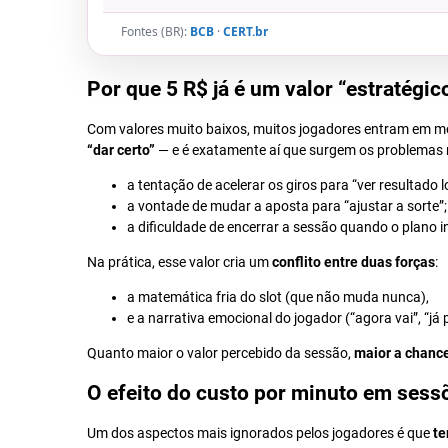
Fontes (BR):
BCB
·
CERT.br
Por que 5 R$ já é um valor “estratégic
Com valores muito baixos, muitos jogadores entram em m
“dar certo”
— e é exatamente aí que surgem os problemas
a tentação de acelerar os giros para “ver resultado l
a vontade de mudar a aposta para “ajustar a sorte”;
a dificuldade de encerrar a sessão quando o plano ini
Na prática, esse valor cria um
conflito entre duas forças
:
a matemática fria do slot (que não muda nunca),
e a narrativa emocional do jogador (“agora vai”, “já 
Quanto maior o valor percebido da sessão,
maior a chance
O efeito do custo por minuto em sess
Um dos aspectos mais ignorados pelos jogadores é que
te