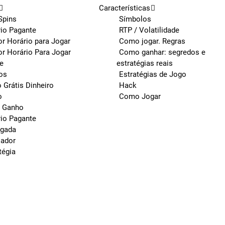
Características
Spins
Símbolos
io Pagante
RTP / Volatilidade
r Horário para Jogar
Como jogar. Regras
r Horário Para Jogar
Como ganhar: segredos e
te
estratégias reais
os
Estratégias de Jogo
Grátis Dinheiro
Hack
o
Como Jogar
 Ganho
io Pagante
gada
lador
tégia