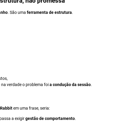
estrutura, não promessa
anho
. São uma
ferramenta de estrutura
.
tos,
o na verdade o problema foi
a condução da sessão
.
 Rabbit
em uma frase, seria:
passa a exigir
gestão de comportamento
.