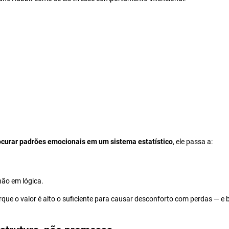
ocurar padrões emocionais em um sistema estatístico
, ele passa a:
não em lógica.
orque o valor é alto o suficiente para causar desconforto com perdas — e b