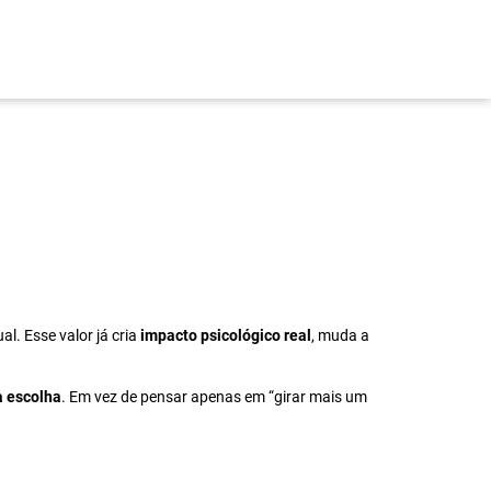
l. Esse valor já cria
impacto psicológico real
, muda a
a escolha
. Em vez de pensar apenas em “girar mais um