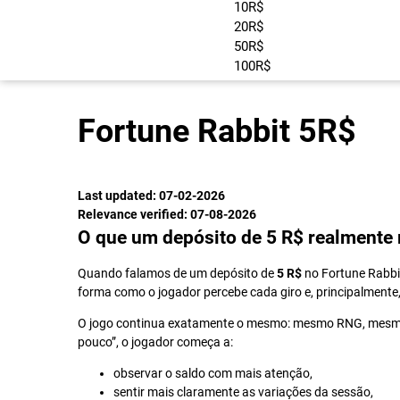
10R$
20R$
50R$
100R$
Fortune Rabbit 5R$
Last updated: 07-02-2026
Relevance verified: 07-08-2026
O que um depósito de 5 R$ realmente
Quando falamos de um depósito de
5 R$
no Fortune Rabbit
forma como o jogador percebe cada giro e, principalmente
O jogo continua exatamente o mesmo: mesmo RNG, mesma
pouco”, o jogador começa a:
observar o saldo com mais atenção,
sentir mais claramente as variações da sessão,