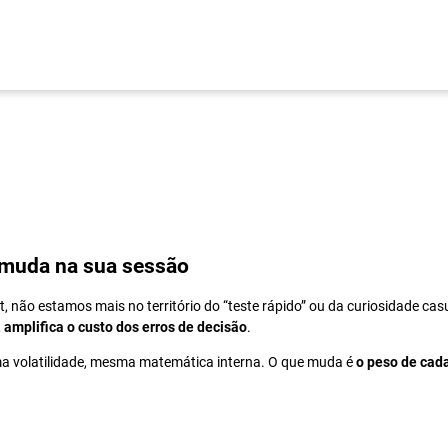
 muda na sua sessão
, não estamos mais no território do “teste rápido” ou da curiosidade casua
,
amplifica o custo dos erros de decisão
.
 volatilidade, mesma matemática interna. O que muda é
o peso de cad