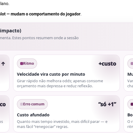
lano.
slot — mudam o comportamento do jogador
.
 impacto)
menta. Estes pontos resumem onde a sessão
↑
+custo
Ritmo
Velocidade vira custo por minuto
Mu
Girar rápido não melhora odds; apenas consome
Var
orçamento mais depressa e reduz reflexão.
cha
ico
“só +1”
Erro comum
Custo afundado
Bo
os
Quanto mais tempo investido, mais difícil parar — e
O r
mais fácil “renegociar” regras.
rit