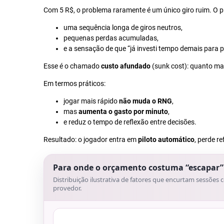
Com 5 R$, o problema raramente é um único giro ruim. O p
uma sequência longa de giros neutros,
pequenas perdas acumuladas,
e a sensação de que “já investi tempo demais para p
Esse é o chamado
custo afundado
(sunk cost): quanto mai
Em termos práticos:
jogar mais rápido
não muda o RNG
,
mas
aumenta o gasto por minuto
,
e reduz o tempo de reflexão entre decisões.
Resultado: o jogador entra em
piloto automático
, perde r
Para onde o orçamento costuma “escapar” 
Distribuição ilustrativa de fatores que encurtam sessões 
provedor.