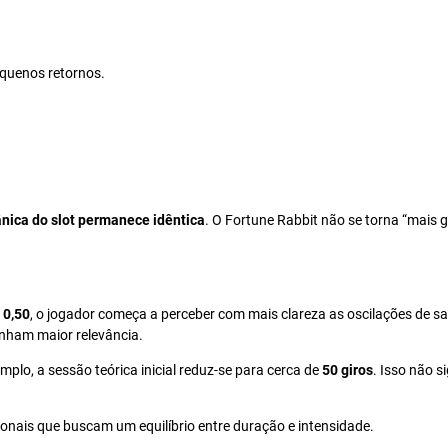
equenos retornos.
nica do slot permanece idêntica
. O Fortune Rabbit não se torna “mais 
 0,50
, o jogador começa a perceber com mais clareza as oscilações de s
anham maior relevância.
emplo, a sessão teórica inicial reduz-se para cerca de
50 giros
. Isso não 
ionais que buscam um equilíbrio entre duração e intensidade.