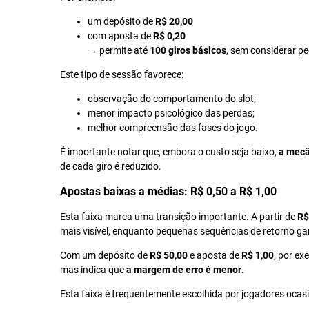
um depósito de
R$ 20,00
com aposta de
R$ 0,20
→ permite até
100 giros básicos
, sem considerar p
Este tipo de sessão favorece:
observação do comportamento do slot;
menor impacto psicológico das perdas;
melhor compreensão das fases do jogo.
É importante notar que, embora o custo seja baixo,
a mecâ
de cada giro é reduzido.
Apostas baixas a médias: R$ 0,50 a R$ 1,00
Esta faixa marca uma transição importante. A partir de
R$
mais visível, enquanto pequenas sequências de retorno g
Com um depósito de
R$ 50,00
e aposta de
R$ 1,00
, por ex
mas indica que
a margem de erro é menor
.
Esta faixa é frequentemente escolhida por jogadores ocas