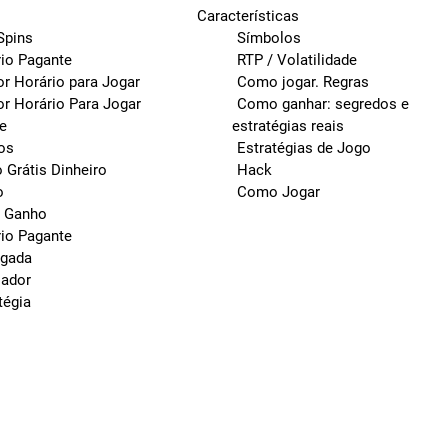
Características
Spins
Símbolos
io Pagante
RTP / Volatilidade
r Horário para Jogar
Como jogar. Regras
r Horário Para Jogar
Como ganhar: segredos e
te
estratégias reais
os
Estratégias de Jogo
Grátis Dinheiro
Hack
o
Como Jogar
 Ganho
io Pagante
gada
lador
tégia