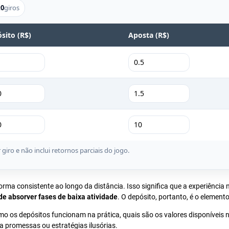
:
0
giros
sito (R$)
Aposta (R$)
iro e não inclui retornos parciais do jogo.
rma consistente ao longo da distância. Isso significa que a experiência 
de absorver fases de baixa atividade
. O depósito, portanto, é o element
mo os depósitos funcionam na prática, quais são os valores disponíveis 
 promessas ou estratégias ilusórias.