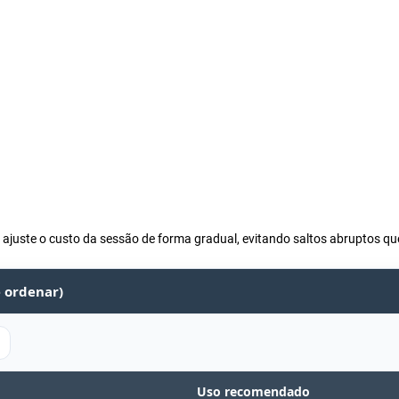
r ajuste o custo da sessão de forma gradual, evitando saltos abruptos qu
e ordenar)
Uso recomendado