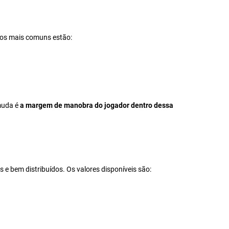
rros mais comuns estão:
 muda é
a margem de manobra do jogador dentro dessa
 e bem distribuídos. Os valores disponíveis são: