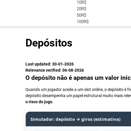
10R$
20R$
50R$
100R$
Depósitos
Last updated: 30-01-2026
Relevance verified: 06-08-2026
O depósito não é apenas um valor inic
Quando um jogador acede a um slot online, o depósito é fr
depósito desempenha um papel estrutural muito mais rel
o risco do jogo
.
Simulador: depósito → giros (estimativa)